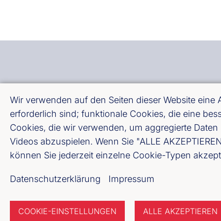
Bankenverband Mitte e
Wir verwenden auf den Seiten dieser Website eine
Weißfrauenstraße 12 -
erforderlich sind; funktionale Cookies, die eine b
Cookies, die wir verwenden, um aggregierte Daten 
Videos abzuspielen. Wenn Sie "ALLE AKZEPTIEREN" w
Fußzeile (Bankenverb
Datenschutzerklärung
können Sie jederzeit einzelne Cookie-Typen akzept
Impressum
Datenschutzerklärung
Impressum
COOKIE-EINSTELLUNGEN
ALLE AKZEPTIEREN