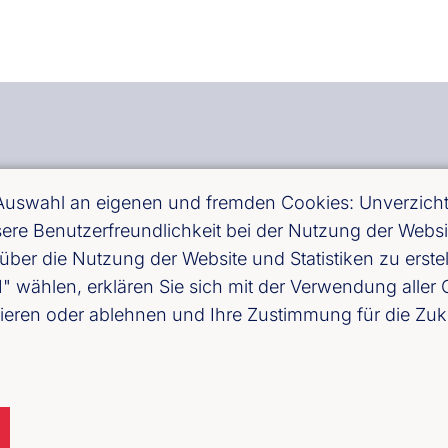
Newslet
. V.
 Auswahl an eigenen und fremden Cookies: Unverzichtb
 16, 60311 Frankfurt am Main
essere Benutzerfreundlichkeit bei der Nutzung der Web
über die Nutzung der Website und Statistiken zu erst
Jetzt anm
ählen, erklären Sie sich mit der Verwendung aller C
and Mitte)
ieren oder ablehnen und Ihre Zustimmung für die Zuk