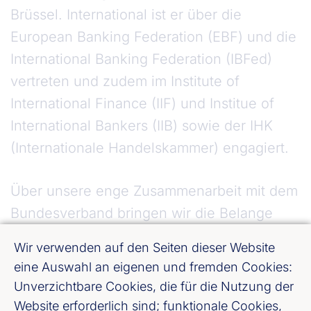
Brüssel. International ist er über die
European Banking Federation (EBF) und die
International Banking Federation (IBFed)
vertreten und zudem im Institute of
International Finance (IIF) und Institue of
International Bankers (IIB) sowie der IHK
(Internationale Handelskammer) engagiert.
Über unsere enge Zusammenarbeit mit dem
Bundesverband bringen wir die Belange
unserer hessischen, rheinland-pfälzischen
Wir verwenden auf den Seiten dieser Website
und saarländischen Mitgliedsinstitute
eine Auswahl an eigenen und fremden Cookies:
deutschlandweit und international ein.
Unverzichtbare Cookies, die für die Nutzung der
Website erforderlich sind; funktionale Cookies,