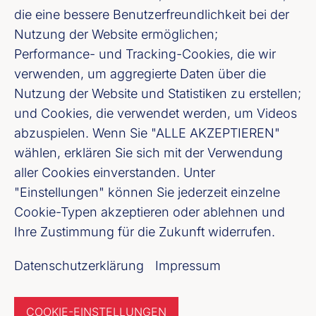
die eine bessere Benutzerfreundlichkeit bei der
Nutzung der Website ermöglichen;
Performance- und Tracking-Cookies, die wir
verwenden, um aggregierte Daten über die
Nutzung der Website und Statistiken zu erstellen;
Bankenverband Mitte e. V.
und Cookies, die verwendet werden, um Videos
Weißfrauenstraße 12 - 16, 60311 Frankfurt
abzuspielen. Wenn Sie "ALLE AKZEPTIEREN"
am Main
wählen, erklären Sie sich mit der Verwendung
aller Cookies einverstanden. Unter
"Einstellungen" können Sie jederzeit einzelne
Fußzeile (Bankenverband Mitte)
Datenschutzerklärung
Cookie-Typen akzeptieren oder ablehnen und
Ihre Zustimmung für die Zukunft widerrufen.
Impressum
Datenschutzerklärung
Impressum
Newsletter des Bankenverbandes
COOKIE-EINSTELLUNGEN