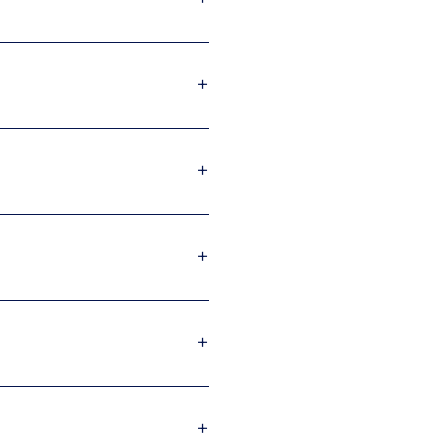
+
+
+
+
+