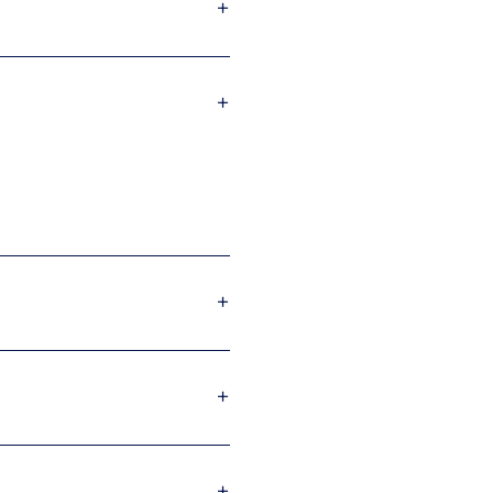
+
+
+
+
+