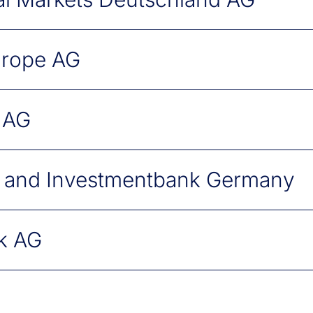
ße 75
in
urope AG
in
 AG
urt am Main
le and Investmentbank Germany
n
nk AG
in
in