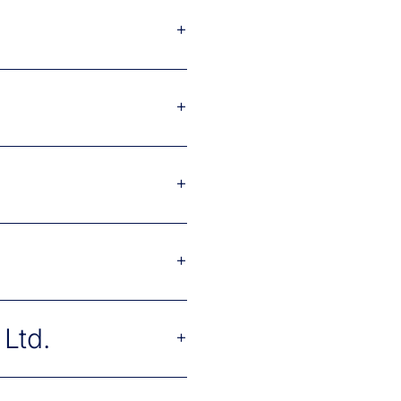
+
+
+
+
Ltd.
+