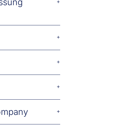
assung
+
+
+
+
Company
+