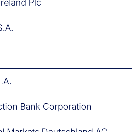
Ireland Plc
aße 24
in
.A.
1
in
in
.A.
tion Bank Corporation
z 5
in
al Markets Deutschland AG