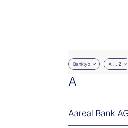
Mitgliederliste
Banktyp
A … Z
A
Aareal Bank A