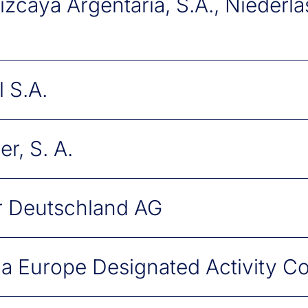
izcaya Argentaria, S.A., Niederl
in
8
 S.A.
n
rt
r, S. A.
6-50
n
r Deutschland AG
ch
ca Europe Designated Activity 
in
urt am Main