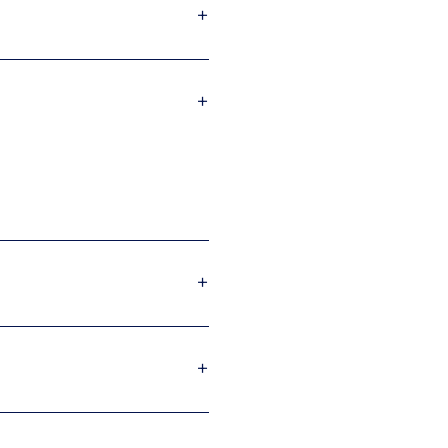
+
+
+
+