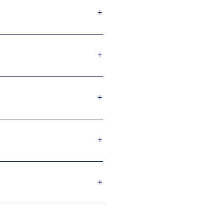
+
+
+
+
+