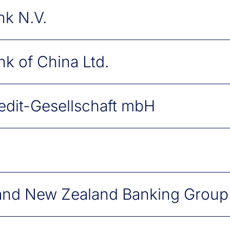
k N.V.
nk of China Ltd.
in
edit-Gesellschaft mbH
in
7
n
and New Zealand Banking Group 
 Main